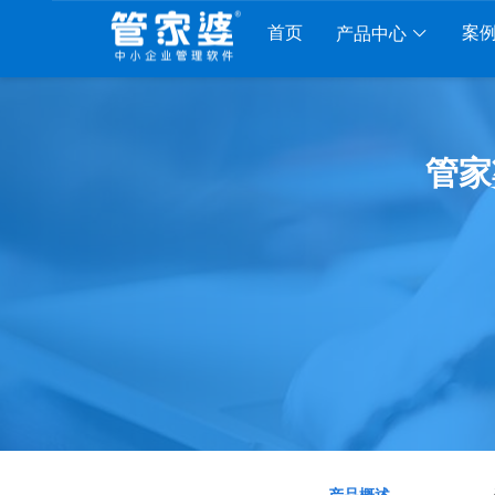
首页
案
产品中心
工贸系列
分销系列
服装系列
行业系
管家
贸PRO
管家婆分销ERP A8
管家婆服装DRP
千方百剂医
工贸M系列
管家婆分销ERP S3
管家婆服装net
管家婆汽配
贸ERP
管家婆分销ERP V3
管家婆服装SII
管家婆母婴
财贸C系列
管家婆分销ERP V1
管家婆服装普及版
管家婆皮革
财贸双全
管家婆D9 SAAS
管家婆ishop SAAS
管家婆五金
财务版