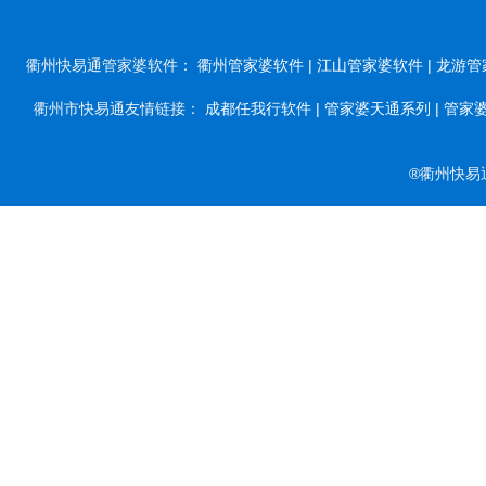
衢州快易通管家婆软件：
衢州管家婆软件 |
江山管家婆软件 |
龙游管
衢州市快易通友情链接：
成都任我行软件 |
管家婆天通系列 |
管家婆
®衢州快易通软